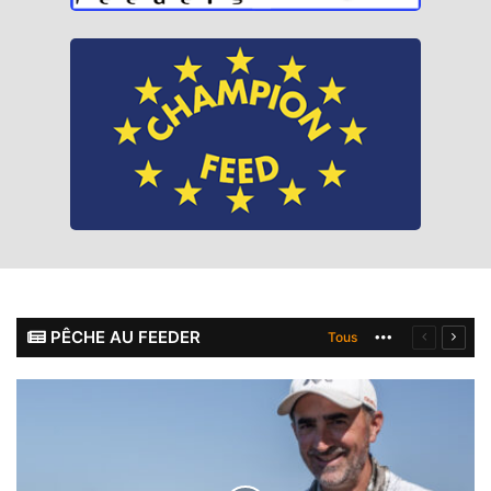
PÊCHE AU FEEDER
Tous
More
Page
Page
précéden
suiva