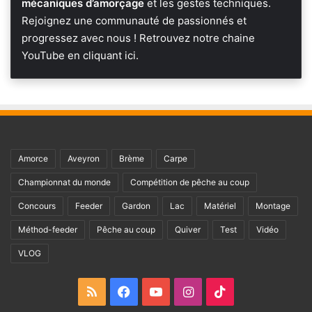
mécaniques d’amorçage
et les gestes techniques.
Rejoignez une communauté de passionnés et
progressez avec nous !
Retrouvez notre chaine
YouTube en cliquant ici
.
Amorce
Aveyron
Brème
Carpe
Championnat du monde
Compétition de pêche au coup
Concours
Feeder
Gardon
Lac
Matériel
Montage
Méthod-feeder
Pêche au coup
Quiver
Test
Vidéo
VLOG
RSS
Facebook
YouTube
Instagram
TikTok