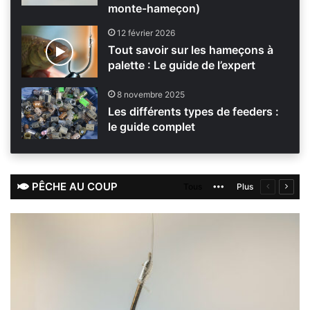
monte-hameçon)
12 février 2026
Tout savoir sur les hameçons à
palette : Le guide de l’expert
8 novembre 2025
Les différents types de feeders :
le guide complet
PÊCHE AU COUP
Tous
More
Plus
Page
Page
précéden
suiva