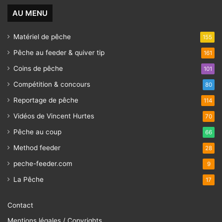
AU MENU
Matériel de pêche
155
Pêche au feeder & quiver tip
161
Coins de pêche
101
Compétition & concours
80
Reportage de pêche
114
Vidéos de Vincent Hurtes
70
Pêche au coup
66
Method feeder
28
peche-feeder.com
9
La Pêche
17
Contact
Mentions légales / Copyrights