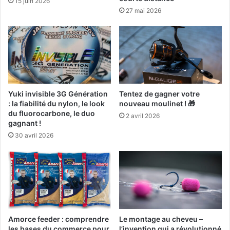
15 juin 2026
t
27 mai 2026
a
c
c
e
s
s
o
Yuki invisible 3G Génération
Tentez de gagner votre
i
: la fiabilité du nylon, le look
nouveau moulinet ! 🎁
r
du fluorocarbone, le duo
2 avril 2026
e
gagnant !
s
30 avril 2026
c
h
a
u
f
f
a
n
Amorce feeder : comprendre
Le montage au cheveu –
t
les bases du commerce pour
l’invention qui a révolutionné