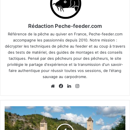
Rédaction Peche-feeder.com
Référence de la pêche au quiver en France, Peche-feeder.com
accompagne les passionnés depuis 2010. Notre mission :
décrypter les techniques de pêche au feeder et au coup à travers
des tests de matériel, des guides de montages et des conseils
tactiques. Pensé par des pêcheurs pour des pêcheurs, le site
privilégie le partage d'expérience et la transmission d'un savoir-
faire authentique pour réussir toutes vos sessions, de l'étang
sauvage au carpodrome.
We
Fa
Lin
Ins
bsi
ce
ke
tag
te
bo
din
ra
ok
m
L
e
r
é