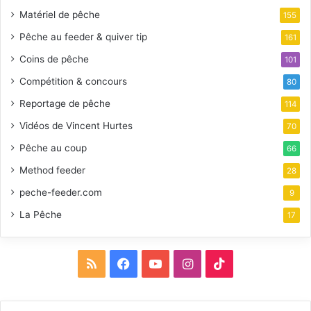
Matériel de pêche
155
Pêche au feeder & quiver tip
161
Coins de pêche
101
Compétition & concours
80
Reportage de pêche
114
Vidéos de Vincent Hurtes
70
Pêche au coup
66
Method feeder
28
peche-feeder.com
9
La Pêche
17
R
F
Y
I
T
S
a
o
n
i