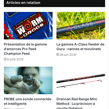
ê
f
Articles en relation
c
r
h
o
e
i
a
d
u
a
f
v
e
e
e
c
Présentation de la gamme
La gamme A-Class Feeder de
d
d
d’amorces Pro Feed
Guru : cannes et moulinets
e
e
Champion Feed
28 juin 2026
r
s
6 août 2026
.
v
ê
t
e
m
e
n
t
PR0BE une sonde connectée
Drennan Red Range Mini
et intelligente
Method : La précision à
s
courte distance
e