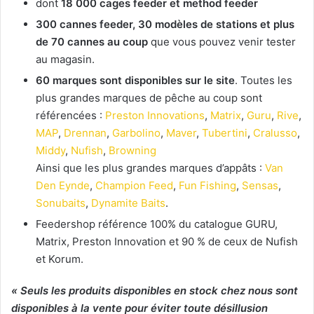
dont
18 000 cages feeder et method feeder
300 cannes feeder, 30 modèles de stations et plus
de 70 cannes au coup
que vous pouvez venir tester
au magasin.
60 marques sont disponibles sur le site
. Toutes les
plus grandes marques de pêche au coup sont
référencées :
Preston Innovations
,
Matrix
,
Guru
,
Rive
,
MAP
,
Drennan
,
Garbolino
,
Maver
,
Tubertini
,
Cralusso
,
Middy
,
Nufish
,
Browning
Ainsi que les plus grandes marques d’appâts :
Van
Den Eynde
,
Champion Feed
,
Fun Fishing
,
Sensas
,
Sonubaits
,
Dynamite Baits
.
Feedershop référence 100% du catalogue GURU,
Matrix, Preston Innovation et 90 % de ceux de Nufish
et Korum.
« Seuls les produits disponibles en stock chez nous sont
disponibles à la vente pour éviter toute désillusion