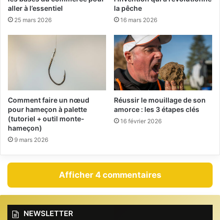
s
aller à l’essentiel
la pêche
p
25 mars 2026
16 mars 2026
o
u
r
l
a
p
ê
c
Comment faire un nœud
Réussir le mouillage de son
pour hameçon à palette
amorce : les 3 étapes clés
h
(tutoriel + outil monte-
e
16 février 2026
hameçon)
.
9 mars 2026
Afficher 4 commentaires
NEWSLETTER