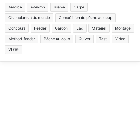
S
c
u
s
k
Amorce
Aveyron
Brème
Carpe
e
T
t
T
Championnat du monde
Compétition de pêche au coup
b
u
a
o
Concours
Feeder
Gardon
Lac
Matériel
Montage
Méthod-feeder
Pêche au coup
Quiver
Test
Vidéo
o
b
g
k
VLOG
o
e
r
k
a
m