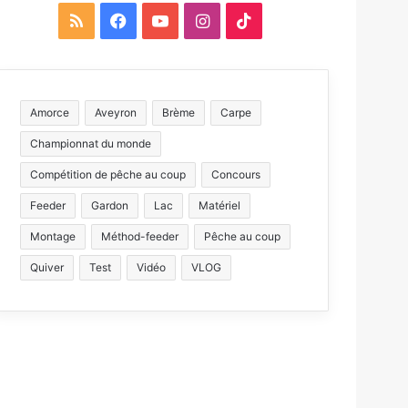
R
F
Y
I
T
S
a
o
n
i
S
c
u
s
k
Amorce
Aveyron
Brème
Carpe
e
T
t
T
Championnat du monde
b
u
a
o
Compétition de pêche au coup
Concours
o
b
g
k
Feeder
Gardon
Lac
Matériel
Montage
Méthod-feeder
o
e
Pêche au coup
r
Quiver
Test
Vidéo
VLOG
k
a
m