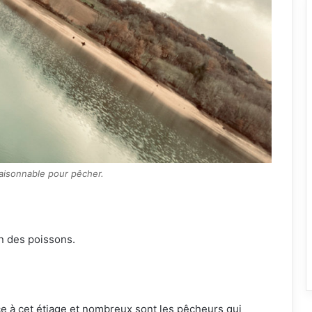
 raisonnable pour pêcher.
on des poissons.
é
âce à cet étiage et nombreux sont les pêcheurs qui