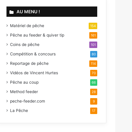
AU MENU !
Matériel de pêche
154
Pêche au feeder & quiver tip
161
Coins de pêche
101
Compétition & concours
80
Reportage de pêche
114
Vidéos de Vincent Hurtes
70
Pêche au coup
66
Method feeder
28
peche-feeder.com
9
La Pêche
17