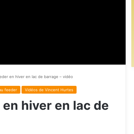
eder en hiver en lac de barrage – vidéo
au feeder
Vidéos de Vincent Hurtes
en hiver en lac de