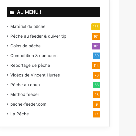
AU MENU !
Matériel de pêche
155
Pêche au feeder & quiver tip
161
Coins de pêche
101
Compétition & concours
80
Reportage de pêche
114
Vidéos de Vincent Hurtes
70
Pêche au coup
66
Method feeder
28
peche-feeder.com
9
La Pêche
17