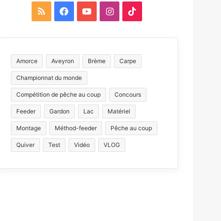
R
F
Y
I
T
S
a
o
n
i
S
c
u
s
k
Amorce
Aveyron
Brème
Carpe
e
T
t
T
Championnat du monde
b
u
a
o
Compétition de pêche au coup
Concours
o
b
g
k
Feeder
Gardon
Lac
Matériel
Montage
Méthod-feeder
o
e
Pêche au coup
r
Quiver
Test
Vidéo
VLOG
k
a
m