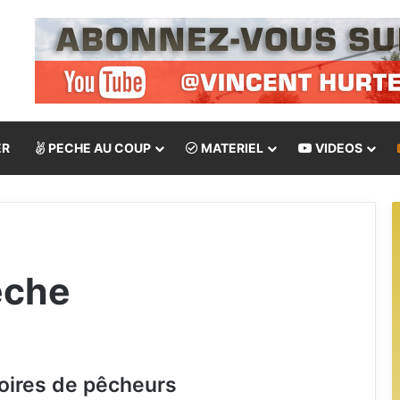
ER
PECHE AU COUP
MATERIEL
VIDEOS
êche
toires de pêcheurs