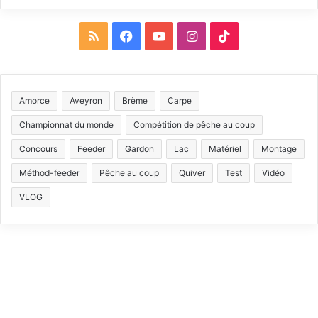
R
F
Y
I
T
S
a
o
n
i
S
c
u
s
k
Amorce
Aveyron
Brème
Carpe
e
T
t
T
Championnat du monde
Compétition de pêche au coup
b
u
a
o
Concours
Feeder
Gardon
Lac
Matériel
Montage
Méthod-feeder
Pêche au coup
Quiver
Test
Vidéo
o
b
g
k
VLOG
o
e
r
k
a
m