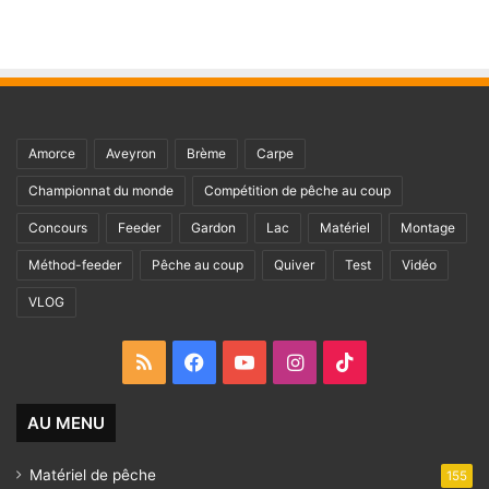
Amorce
Aveyron
Brème
Carpe
Championnat du monde
Compétition de pêche au coup
Concours
Feeder
Gardon
Lac
Matériel
Montage
Méthod-feeder
Pêche au coup
Quiver
Test
Vidéo
VLOG
RSS
Facebook
YouTube
Instagram
TikTok
AU MENU
Matériel de pêche
155