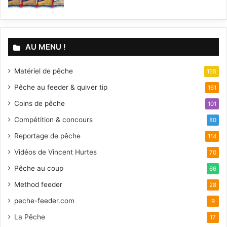
AU MENU !
Matériel de pêche
155
Pêche au feeder & quiver tip
161
Coins de pêche
101
Compétition & concours
80
Reportage de pêche
114
Vidéos de Vincent Hurtes
70
Pêche au coup
66
Method feeder
28
peche-feeder.com
9
La Pêche
17