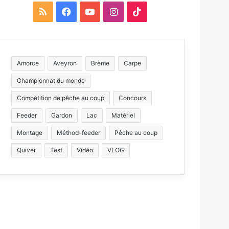
R
F
Y
I
T
S
a
o
n
i
S
c
u
s
k
Amorce
Aveyron
Brème
Carpe
e
T
t
T
Championnat du monde
b
u
a
o
Compétition de pêche au coup
Concours
o
b
g
k
Feeder
Gardon
Lac
Matériel
Montage
Méthod-feeder
o
e
Pêche au coup
r
Quiver
Test
Vidéo
VLOG
k
a
m