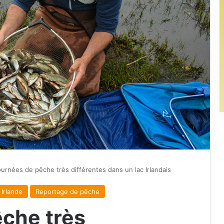
ournées de pêche très différentes dans un lac Irlandais
Irlande
Reportage de pêche
êche très