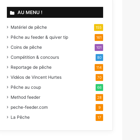
AU MENU !
Matériel de pêche
155
Pêche au feeder & quiver tip
161
Coins de pêche
101
Compétition & concours
80
Reportage de pêche
114
Vidéos de Vincent Hurtes
70
Pêche au coup
66
Method feeder
28
peche-feeder.com
9
La Pêche
17