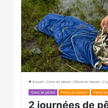
Accueil
>
Coins de pêche
>
Pêche en Irlande
>
2 j
Coins de pêche
Pêche du Gardon
Pêche en 
2 journées de p