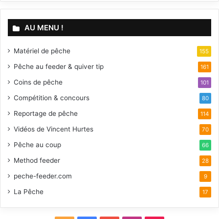
AU MENU !
Matériel de pêche
155
Pêche au feeder & quiver tip
161
Coins de pêche
101
Compétition & concours
80
Reportage de pêche
114
Vidéos de Vincent Hurtes
70
Pêche au coup
66
Method feeder
28
peche-feeder.com
9
La Pêche
17