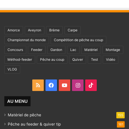
Amorce
Aveyron
Brème
Carpe
Championnat du monde
Compétition de pêche au coup
Concours
Feeder
Gardon
Lac
Matériel
Montage
Méthod-feeder
Pêche au coup
Quiver
Test
Vidéo
VLOG
RSS
Facebook
YouTube
Instagram
TikTok
AU MENU
Matériel de pêche
155
Pêche au feeder & quiver tip
161