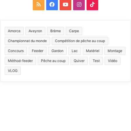
R
F
Y
I
T
S
a
o
n
i
S
c
u
s
k
Amorce
Aveyron
Brème
Carpe
e
T
t
T
Championnat du monde
Compétition de pêche au coup
b
u
a
o
Concours
Feeder
Gardon
Lac
Matériel
Montage
Méthod-feeder
Pêche au coup
Quiver
Test
Vidéo
o
b
g
k
VLOG
o
e
r
k
a
m