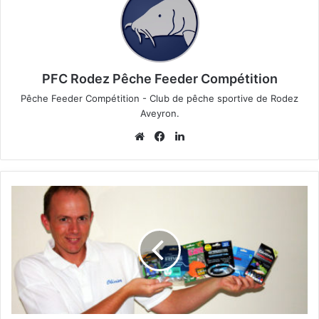
PFC Rodez Pêche Feeder Compétition
Pêche Feeder Compétition - Club de pêche sportive de Rodez
Aveyron.
We
Fa
Lin
bsi
ce
ke
te
bo
din
ok
B
i
e
n
c
h
o
i
s