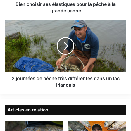
i
Bien choisir ses élastiques pour la pêche à la
r
grande canne
s
e
2
s
j
é
o
l
u
a
r
s
n
t
é
i
e
q
s
u
d
2 journées de pêche très différentes dans un lac
e
e
Irlandais
s
p
p
ê
o
c
u
h
Articles en relation
r
e
l
t
a
r