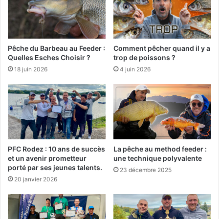
p
è
ê
s
c
d
h
i
e
f
Pêche du Barbeau au Feeder :
Comment pêcher quand il y a
à
f
Quelles Esches Choisir ?
trop de poissons ?
l
é
18 juin 2026
4 juin 2026
a
r
g
e
r
n
a
t
n
e
d
s
e
d
c
a
PFC Rodez : 10 ans de succès
La pêche au method feeder :
a
n
et un avenir prometteur
une technique polyvalente
n
porté par ses jeunes talents.
s
23 décembre 2025
n
u
20 janvier 2026
e
n
l
a