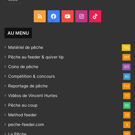
RSS
Facebook
YouTube
Instagram
TikTok
AU MENU
Matériel de pêche
155
Pêche au feeder & quiver tip
161
Coins de pêche
101
Compétition & concours
80
Reportage de pêche
114
Vidéos de Vincent Hurtes
70
Pêche au coup
66
Method feeder
28
peche-feeder.com
9
La Pêche
17