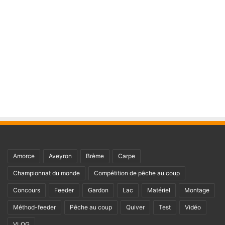
Amorce
Aveyron
Brème
Carpe
Championnat du monde
Compétition de pêche au coup
Concours
Feeder
Gardon
Lac
Matériel
Montage
Méthod-feeder
Pêche au coup
Quiver
Test
Vidéo
VLOG