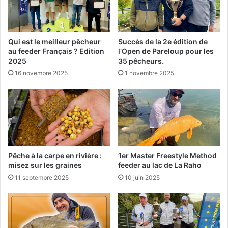
c
I
r
l
Qui est le meilleur pêcheur
Succès de la 2e édition de
a
au feeder Français ? Edition
l’Open de Pareloup pour les
n
2025
35 pêcheurs.
d
16 novembre 2025
1 novembre 2025
a
i
s
Pêche à la carpe en rivière :
1er Master Freestyle Method
misez sur les graines
feeder au lac de La Raho
11 septembre 2025
10 juin 2025