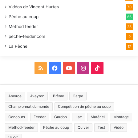
Vidéos de Vincent Hurtes
70
Pêche au coup
66
Method feeder
28
peche-feeder.com
9
La Pêche
17
R
F
Y
I
T
S
a
o
n
i
S
c
u
s
k
Amorce
Aveyron
Brème
Carpe
e
T
t
T
Championnat du monde
Compétition de pêche au coup
b
u
a
o
Concours
Feeder
Gardon
Lac
Matériel
Montage
Méthod-feeder
Pêche au coup
Quiver
Test
Vidéo
o
b
g
k
VLOG