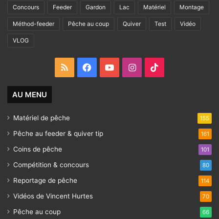
Concours
Feeder
Gardon
Lac
Matériel
Montage
Méthod-feeder
Pêche au coup
Quiver
Test
Vidéo
VLOG
RSS
Facebook
YouTube
Instagram
TikTok
AU MENU
Matériel de pêche
155
Pêche au feeder & quiver tip
161
Coins de pêche
101
Compétition & concours
80
Reportage de pêche
114
Vidéos de Vincent Hurtes
70
Pêche au coup
66