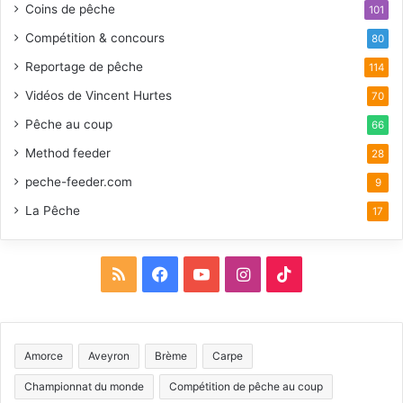
Coins de pêche
101
Compétition & concours
80
Reportage de pêche
114
Vidéos de Vincent Hurtes
70
Pêche au coup
66
Method feeder
28
peche-feeder.com
9
La Pêche
17
R
F
Y
I
T
S
a
o
n
i
S
c
u
s
k
Amorce
Aveyron
Brème
Carpe
e
T
t
T
Championnat du monde
Compétition de pêche au coup