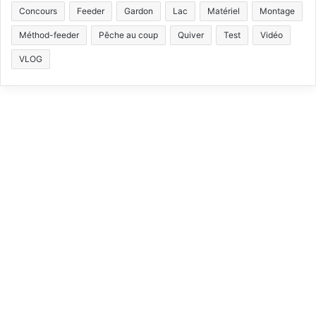
b
u
a
o
Concours
Feeder
Gardon
Lac
Matériel
Montage
Méthod-feeder
Pêche au coup
Quiver
Test
Vidéo
o
b
g
k
VLOG
o
e
r
k
a
m