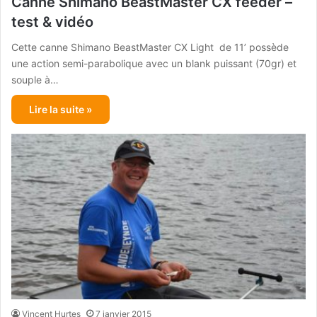
Canne Shimano BeastMaster CX feeder –
test & vidéo
Cette canne Shimano BeastMaster CX Light de 11’ possède
une action semi-parabolique avec un blank puissant (70gr) et
souple à…
Lire la suite »
Vincent Hurtes
7 janvier 2015