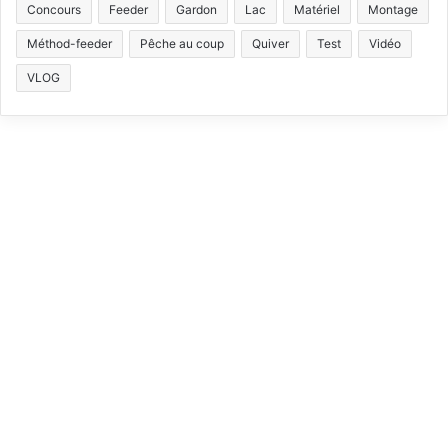
b
u
a
o
Concours
Feeder
Gardon
Lac
Matériel
Montage
Méthod-feeder
Pêche au coup
Quiver
Test
Vidéo
o
b
g
k
VLOG
o
e
r
k
a
m