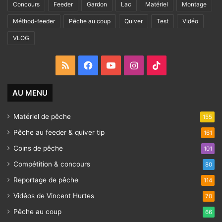
Concours
Feeder
Gardon
Lac
Matériel
Montage
Méthod-feeder
Pêche au coup
Quiver
Test
Vidéo
VLOG
RSS
Facebook
YouTube
Instagram
TikTok
AU MENU
Matériel de pêche
155
Pêche au feeder & quiver tip
161
Coins de pêche
101
Compétition & concours
80
Reportage de pêche
114
Vidéos de Vincent Hurtes
70
Pêche au coup
66