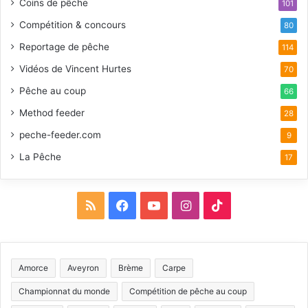
Coins de pêche
101
Compétition & concours
80
Reportage de pêche
114
Vidéos de Vincent Hurtes
70
Pêche au coup
66
Method feeder
28
peche-feeder.com
9
La Pêche
17
R
F
Y
I
T
S
a
o
n
i
S
c
u
s
k
Amorce
Aveyron
Brème
Carpe
e
T
t
T
Championnat du monde
Compétition de pêche au coup