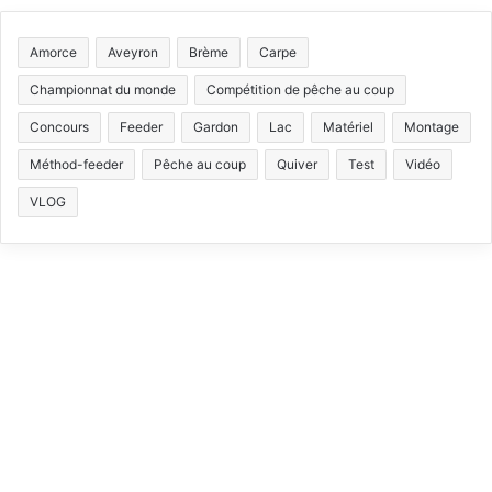
S
c
u
s
k
Amorce
Aveyron
Brème
Carpe
e
T
t
T
Championnat du monde
Compétition de pêche au coup
b
u
a
o
Concours
Feeder
Gardon
Lac
Matériel
Montage
Méthod-feeder
Pêche au coup
Quiver
Test
Vidéo
o
b
g
k
VLOG
o
e
r
k
a
m