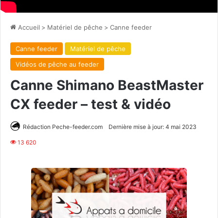
Accueil
>
Matériel de pêche
>
Canne feeder
Canne feeder
Matériel de pêche
Vidéos de pêche au feeder
Canne Shimano BeastMaster
CX feeder – test & vidéo
Rédaction Peche-feeder.com
Dernière mise à jour: 4 mai 2023
13 620