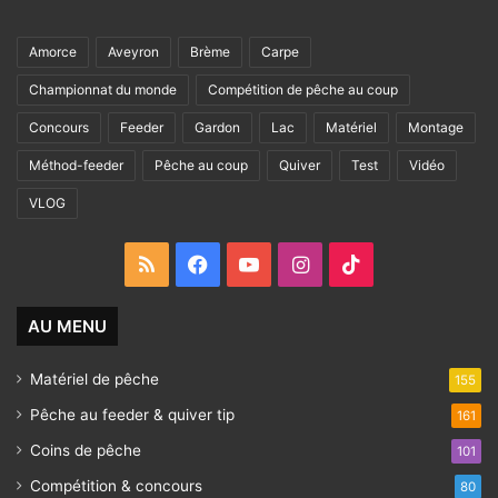
Amorce
Aveyron
Brème
Carpe
Championnat du monde
Compétition de pêche au coup
Concours
Feeder
Gardon
Lac
Matériel
Montage
Méthod-feeder
Pêche au coup
Quiver
Test
Vidéo
VLOG
RSS
Facebook
YouTube
Instagram
TikTok
AU MENU
Matériel de pêche
155
Pêche au feeder & quiver tip
161
Coins de pêche
101
Compétition & concours
80