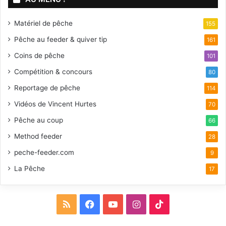
Matériel de pêche
155
Pêche au feeder & quiver tip
161
Coins de pêche
101
Compétition & concours
80
Reportage de pêche
114
Vidéos de Vincent Hurtes
70
Pêche au coup
66
Method feeder
28
peche-feeder.com
9
La Pêche
17
R
F
Y
I
T
S
a
o
n
i