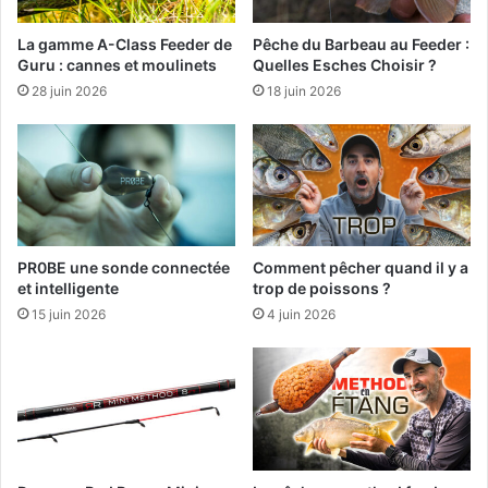
e
La gamme A-Class Feeder de
Pêche du Barbeau au Feeder :
e
Guru : cannes et moulinets
Quelles Esches Choisir ?
d
e
28 juin 2026
18 juin 2026
r
PR0BE une sonde connectée
Comment pêcher quand il y a
et intelligente
trop de poissons ?
15 juin 2026
4 juin 2026