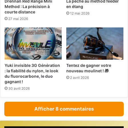
Drennan Red Range Mini
La pêche au method feeder
Method : La précision à
en étang
courte distance
12 mai 2026
27 mai 2026
Yuki invisible 3G Génération
Tentez de gagner votre
: la fiabilité du nylon, le look
nouveau moulinet ! 🎁
du fluorocarbone, le duo
2 avril 2026
gagnant !
30 avril 2026
Afficher 8 commentaires