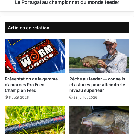
n
l
Le Portugal au championnat du monde feeder
a
a
t
u
d
c
u
h
Articles en relation
m
a
o
m
n
p
d
i
e
o
f
n
e
n
e
a
Présentation de la gamme
Pêche au feeder — conseils
d
t
d’amorces Pro Feed
et astuces pour atteindre le
e
d
Champion Feed
niveau supérieur
r
u
6 août 2026
23 juillet 2026
m
o
n
d
e
f