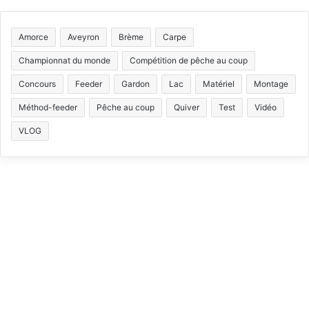
S
a
o
n
i
S
c
u
s
k
Amorce
Aveyron
Brème
Carpe
e
T
t
T
Championnat du monde
Compétition de pêche au coup
b
u
a
o
Concours
Feeder
Gardon
Lac
Matériel
Montage
Méthod-feeder
Pêche au coup
Quiver
Test
Vidéo
o
b
g
k
VLOG
o
e
r
k
a
m