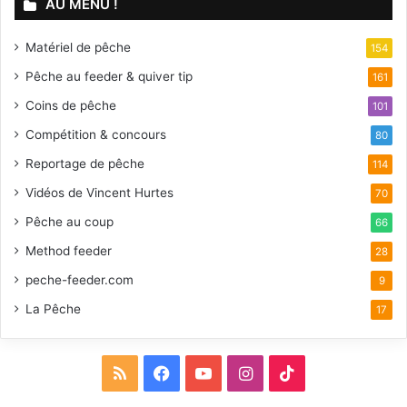
AU MENU !
Matériel de pêche
154
Pêche au feeder & quiver tip
161
Coins de pêche
101
Compétition & concours
80
Reportage de pêche
114
Vidéos de Vincent Hurtes
70
Pêche au coup
66
Method feeder
28
peche-feeder.com
9
La Pêche
17
R
F
Y
I
T