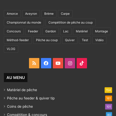
Amorce
Aveyron
Brème
Carpe
Championnat du monde
Compétition de pêche au coup
Concours
Feeder
Gardon
Lac
Matériel
Montage
Méthod-feeder
Pêche au coup
Quiver
Test
Vidéo
VLOG
RSS
Facebook
YouTube
Instagram
TikTok
AU MENU
Matériel de pêche
154
Pêche au feeder & quiver tip
161
Coins de pêche
101
Compétition & concours
80