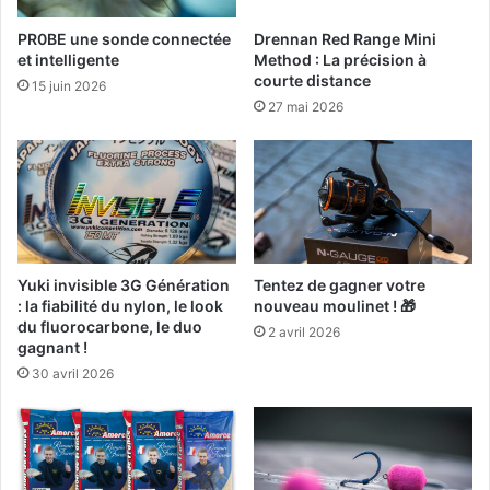
a
r
m
PR0BE une sonde connectée
Drennan Red Range Mini
o
et intelligente
Method : La précision à
D
w
courte distance
a
n
15 juin 2026
i
27 mai 2026
i
w
n
a
g
M
a
t
c
h
Yuki invisible 3G Génération
Tentez de gagner votre
P
: la fiabilité du nylon, le look
nouveau moulinet ! 🎁
e
du fluorocarbone, le duo
2 avril 2026
l
gagnant !
l
30 avril 2026
e
t
W
a
g