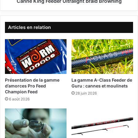
F
Canne King Feeder Ultralight braid Browning
h
e
e
e
a
d
u
e
Articles en relation
p
r
e
U
l
l
l
t
e
r
t
a
w
l
a
i
Présentation de la gamme
La gamme A-Class Feeder de
g
g
d’amorces Pro Feed
Guru : cannes et moulinets
g
h
Champion Feed
28 juin 2026
l
t
6 août 2026
e
b
r
r
a
:
i
T
d
e
B