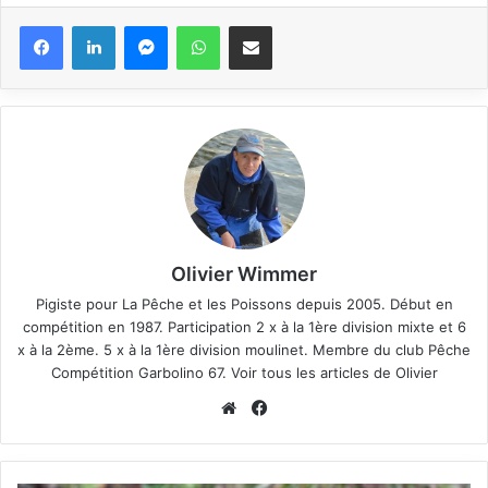
Messenger
WhatsApp
Partager via email
Olivier Wimmer
Pigiste pour
La Pêche et les Poissons
depuis 2005. Début en
compétition en 1987. Participation 2 x à la 1ère division mixte et 6
x à la 2ème. 5 x à la 1ère division moulinet. Membre du club Pêche
Compétition Garbolino 67.
Voir tous les articles de Olivier
We
Fa
bsi
ce
te
bo
ok