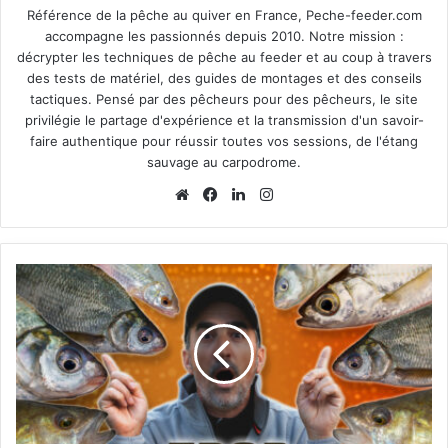
Référence de la pêche au quiver en France, Peche-feeder.com
accompagne les passionnés depuis 2010. Notre mission :
décrypter les techniques de pêche au feeder et au coup à travers
des tests de matériel, des guides de montages et des conseils
tactiques. Pensé par des pêcheurs pour des pêcheurs, le site
privilégie le partage d'expérience et la transmission d'un savoir-
faire authentique pour réussir toutes vos sessions, de l'étang
sauvage au carpodrome.
We
Fa
Lin
Ins
bsi
ce
ke
tag
te
bo
din
ra
ok
m
C
o
m
m
e
n
t
p
ê