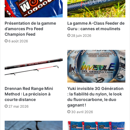
i
d
s
e
s
r
o
:
Présentation de la gamme
La gamme A-Class Feeder de
n
Q
d’amorces Pro Feed
Guru : cannes et moulinets
s
u
Champion Feed
28 juin 2026
?
e
6 août 2026
l
l
e
s
E
s
c
h
Drennan Red Range Mini
Yuki invisible 3G Génération
Method : La précision à
: la fiabilité du nylon, le look
e
courte distance
du fluorocarbone, le duo
s
gagnant !
C
27 mai 2026
30 avril 2026
h
o
i