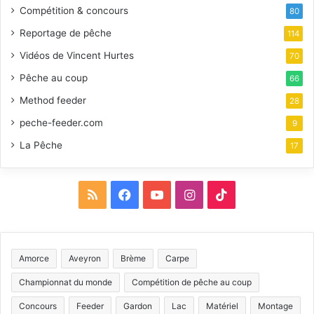
Compétition & concours
80
Reportage de pêche
114
Vidéos de Vincent Hurtes
70
Pêche au coup
66
Method feeder
28
peche-feeder.com
9
La Pêche
17
R
F
Y
I
T
S
a
o
n
i
S
c
u
s
k
Amorce
Aveyron
Brème
Carpe
e
T
t
T
Championnat du monde
Compétition de pêche au coup
b
u
a
o
Concours
Feeder
Gardon
Lac
Matériel
Montage