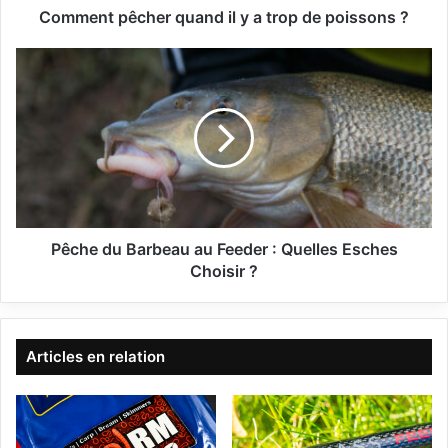
c
Comment pêcher quand il y a trop de poissons ?
h
e
P
r
ê
q
c
u
h
a
e
n
d
d
u
i
B
l
a
y
r
Pêche du Barbeau au Feeder : Quelles Esches
a
b
Choisir ?
t
e
r
a
o
u
p
a
Articles en relation
d
u
e
F
p
e
o
e