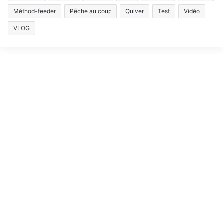
Méthod-feeder
Pêche au coup
Quiver
Test
Vidéo
o
b
g
k
VLOG
o
e
r
k
a
m