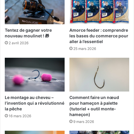
s
i
r
?
Tentez de gagner votre
Amorce feeder : comprendre
nouveau moulinet ! 🎁
les bases du commerce pour
aller à l’essentiel
2 avril 2026
25 mars 2026
Le montage au cheveu –
Comment faire un nœud
l’invention qui a révolutionné
pour hameçon à palette
la pêche
(tutoriel + outil monte-
hameçon)
16 mars 2026
9 mars 2026