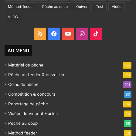
Méthod-feeder
Pêche au coup
Quiver
Test
Vidéo
VLOG
RSS
Facebook
YouTube
Instagram
TikTok
AU MENU
Matériel de pêche
155
Pêche au feeder & quiver tip
161
Coins de pêche
101
Compétition & concours
80
Reportage de pêche
114
Vidéos de Vincent Hurtes
70
Pêche au coup
66
Method feeder
28