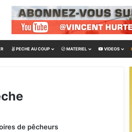
ER
PECHE AU COUP
MATERIEL
VIDEOS
êche
toires de pêcheurs