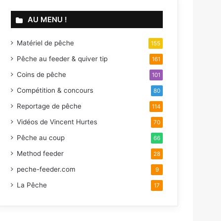
AU MENU !
Matériel de pêche
155
Pêche au feeder & quiver tip
161
Coins de pêche
101
Compétition & concours
80
Reportage de pêche
114
Vidéos de Vincent Hurtes
70
Pêche au coup
66
Method feeder
28
peche-feeder.com
9
La Pêche
17