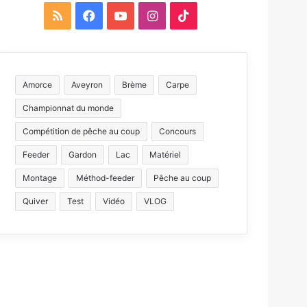
R
F
Y
I
T
S
a
o
n
i
S
c
u
s
k
Amorce
Aveyron
Brème
Carpe
e
T
t
T
Championnat du monde
b
u
a
o
Compétition de pêche au coup
Concours
o
b
g
k
Feeder
Gardon
Lac
Matériel
Montage
Méthod-feeder
o
e
Pêche au coup
r
Quiver
Test
Vidéo
VLOG
k
a
m