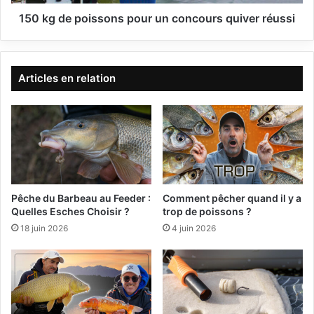
o
i
150 kg de poissons pour un concours quiver réussi
s
s
o
n
Articles en relation
s
p
o
u
r
u
n
c
Pêche du Barbeau au Feeder :
Comment pêcher quand il y a
o
Quelles Esches Choisir ?
trop de poissons ?
n
18 juin 2026
4 juin 2026
c
o
u
r
s
q