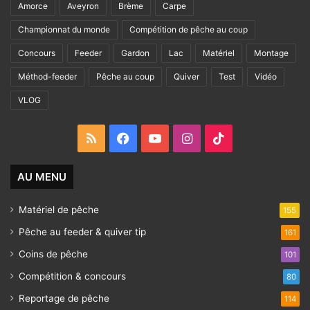
Amorce
Aveyron
Brème
Carpe
Championnat du monde
Compétition de pêche au coup
Concours
Feeder
Gardon
Lac
Matériel
Montage
Méthod-feeder
Pêche au coup
Quiver
Test
Vidéo
VLOG
RSS
Facebook
YouTube
Instagram
TikTok
AU MENU
Matériel de pêche
155
Pêche au feeder & quiver tip
161
Coins de pêche
101
Compétition & concours
80
Reportage de pêche
114