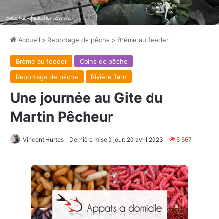
Accueil
>
Reportage de pêche
>
Brème au feeder
Brème au feeder
Coins de pêche
Reportage de pêche
Rivière Tarn
Une journée au Gite du
Martin Pêcheur
Vincent Hurtes
Dernière mise à jour: 20 avril 2023
5 567