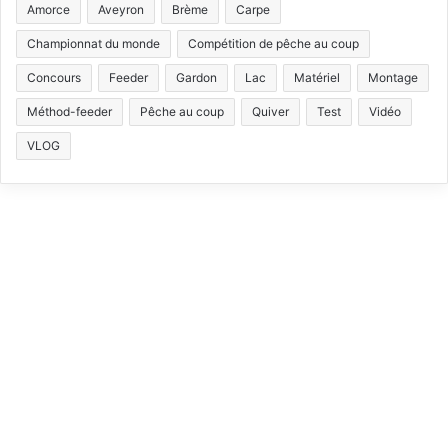
Amorce
Aveyron
Brème
Carpe
e
T
t
T
Championnat du monde
Compétition de pêche au coup
b
u
a
o
Concours
Feeder
Gardon
Lac
Matériel
Montage
Méthod-feeder
Pêche au coup
Quiver
Test
Vidéo
o
b
g
k
VLOG
o
e
r
k
a
m