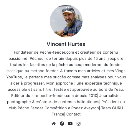
Vincent Hurtes
Fondateur de Peche-feeder.com et créateur de contenu
passionné. Pêcheur de terrain depuis plus de 15 ans, j'explore
toutes les facettes de la pêche au coup moderne, du feeder
classique au method feeder. À travers mes articles et mes Vlogs
YouTube, je partage mes succès comme mes analyses pour vous
aider à progresser. Mon approche : une expertise technique
accessible et sans filtre, testée et approuvée au bord de l'eau.
Editeur du site
peche-feeder.com
depuis 2010⎢Journaliste,
photographe & créateur de contenus halieutiques⎢Président du
club Pêche Feeder Compétition à Rodez Aveyron⎢Team GURU
France⎢
Contact
We
Fa
Yo
Ins
bsi
ce
uT
tag