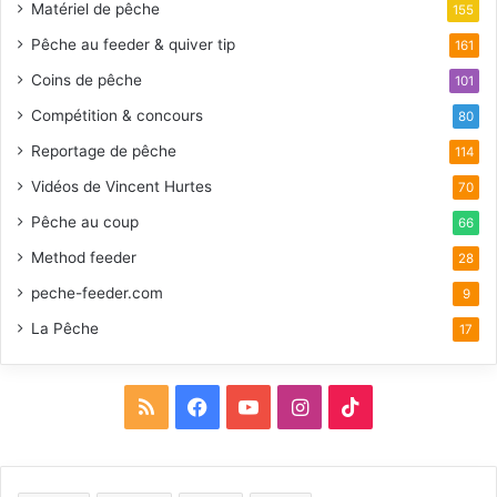
Matériel de pêche
155
Pêche au feeder & quiver tip
161
Coins de pêche
101
Compétition & concours
80
Reportage de pêche
114
Vidéos de Vincent Hurtes
70
Pêche au coup
66
Method feeder
28
peche-feeder.com
9
La Pêche
17
R
F
Y
I
T
S
a
o
n
i
S
c
u
s
k