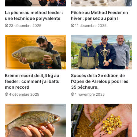
u
i
La pêche au method feeder :
Pêche au Method Feeder en
une technique polyvalente
hiver : pensez au pain !
v
e
23 décembre 2025
11 décembre 2025
r
r
é
u
s
s
i
Brème record de 4,4 kg au
Succès de la 2e édition de
feeder : comment j’ai battu
l’Open de Pareloup pour les
mon record
35 pêcheurs.
4 décembre 2025
1 novembre 2025