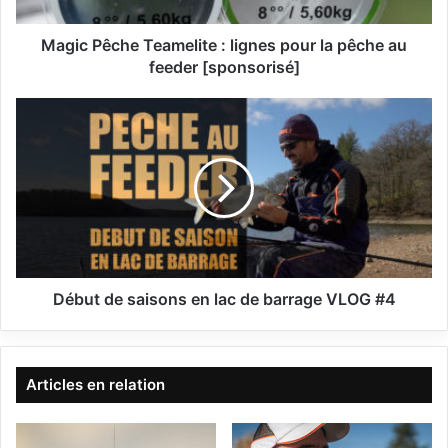
c
h
e
Magic Pêche Teamelite : lignes pour la pêche au
T
feeder [sponsorisé]
e
a
D
m
é
e
b
l
u
i
t
t
d
e
e
:
s
l
a
i
i
Début de saisons en lac de barrage VLOG #4
g
s
n
o
e
n
s
s
Articles en relation
p
e
o
n
u
l