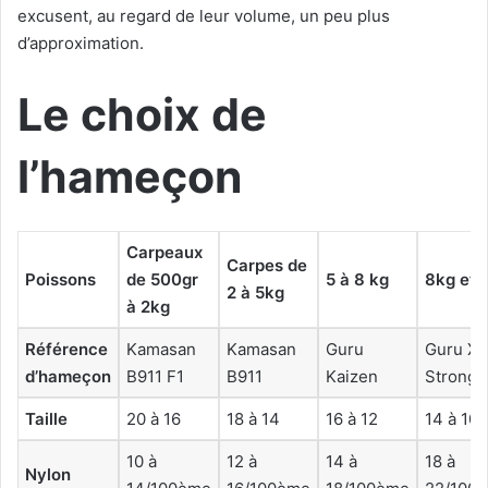
excusent, au regard de leur volume, un peu plus
d’approximation.
Le choix de
l’hameçon
Carpeaux
Carpes de
Poissons
de 500gr
5 à 8 kg
8kg et 
2 à 5kg
à 2kg
Référence
Kamasan
Kamasan
Guru
Guru X-
d’hameçon
B911 F1
B911
Kaizen
Strong
Taille
20 à 16
18 à 14
16 à 12
14 à 10
10 à
12 à
14 à
18 à
Nylon