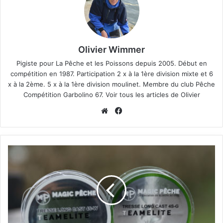
Olivier Wimmer
Pigiste pour
La Pêche et les Poissons
depuis 2005. Début en
compétition en 1987. Participation 2 x à la 1ère division mixte et 6
x à la 2ème. 5 x à la 1ère division moulinet. Membre du club Pêche
Compétition Garbolino 67.
Voir tous les articles de Olivier
We
Fa
bsi
ce
te
bo
ok
M
a
g
i
c
P
ê