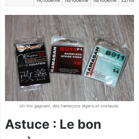
14/100
ème
16/100
ème
18/100
ème
22/100
Un trio gagnant, des hameçons légers et costauds.
Astuce : Le bon