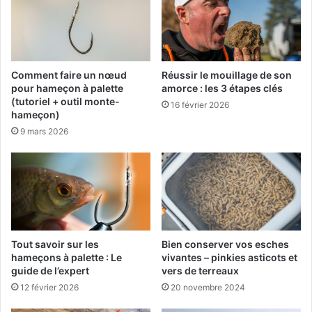
r
a
l
c
a
d
p
e
ê
b
Comment faire un nœud
Réussir le mouillage de son
c
a
pour hameçon à palette
amorce : les 3 étapes clés
h
r
(tutoriel + outil monte-
16 février 2026
e
hameçon)
r
a
a
9 mars 2026
u
g
f
e
e
V
e
L
d
O
e
G
r
#
Tout savoir sur les
Bien conserver vos esches
[
4
hameçons à palette : Le
vivantes – pinkies asticots et
s
guide de l’expert
vers de terreaux
p
12 février 2026
20 novembre 2024
o
n