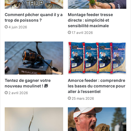
s
=
4
p
Comment pêcher quand il y a
Montage feeder tresse
trop de poissons ?
directe : simplicité et
o
sensibilité maximale
s
4 juin 2026
s
17 avril 2026
i
b
i
l
i
t
é
Tentez de gagner votre
Amorce feeder : comprendre
s
nouveau moulinet ! 🎁
les bases du commerce pour
aller à l’essentiel
2 avril 2026
25 mars 2026