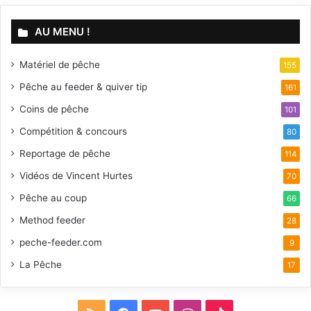
AU MENU !
Matériel de pêche
155
Pêche au feeder & quiver tip
161
Coins de pêche
101
Compétition & concours
80
Reportage de pêche
114
Vidéos de Vincent Hurtes
70
Pêche au coup
66
Method feeder
28
peche-feeder.com
9
La Pêche
17