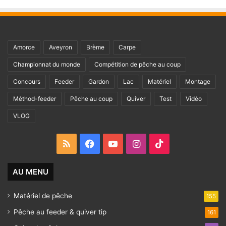
Amorce
Aveyron
Brème
Carpe
Championnat du monde
Compétition de pêche au coup
Concours
Feeder
Gardon
Lac
Matériel
Montage
Méthod-feeder
Pêche au coup
Quiver
Test
Vidéo
VLOG
RSS
Facebook
YouTube
Instagram
TikTok
AU MENU
Matériel de pêche
155
Pêche au feeder & quiver tip
161