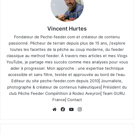
Vincent Hurtes
Fondateur de Peche-feeder.com et créateur de contenu
passionné. Pêcheur de terrain depuis plus de 15 ans, j'explore
toutes les facettes de la pêche au coup moderne, du feeder
classique au method feeder. À travers mes articles et mes Vlogs
YouTube, je partage mes succès comme mes analyses pour vous
aider à progresser. Mon approche : une expertise technique
accessible et sans filtre, testée et approuvée au bord de l'eau.
Editeur du site
peche-feeder.com
depuis 2010⎢Journaliste,
photographe & créateur de contenus halieutiques⎢Président du
club Pêche Feeder Compétition à Rodez Aveyron⎢Team GURU
France⎢
Contact
We
Fa
Yo
Ins
bsi
ce
uT
tag
te
bo
ub
ra
ok
e
m
M