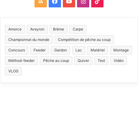
R
F
Y
I
T
S
a
o
n
i
S
c
u
s
k
Amorce
Aveyron
Brème
Carpe
e
T
t
T
Championnat du monde
Compétition de pêche au coup
b
u
a
o
Concours
Feeder
Gardon
Lac
Matériel
Montage
Méthod-feeder
Pêche au coup
Quiver
Test
Vidéo
o
b
g
k
VLOG
o
e
r
k
a
m