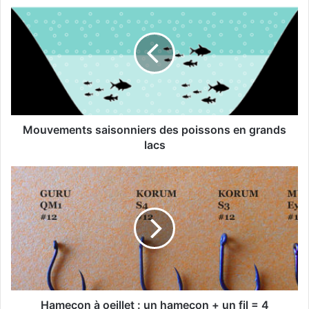
o
u
v
e
m
e
n
t
s
Mouvements saisonniers des poissons en grands
s
lacs
a
i
H
s
a
o
m
n
e
n
ç
i
o
e
n
r
à
s
o
d
e
Hameçon à oeillet : un hameçon + un fil = 4