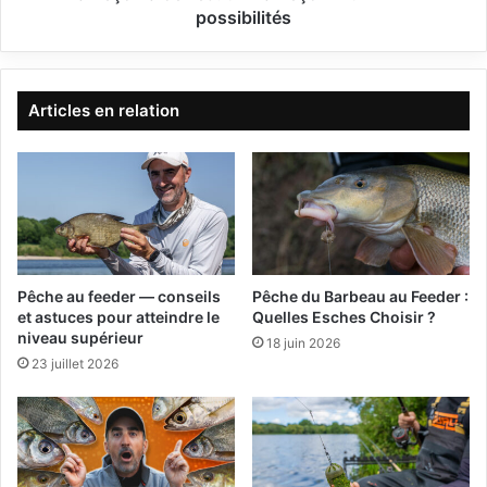
e
i
possibilités
s
l
p
l
o
e
i
t
Articles en relation
s
:
s
u
o
n
n
h
s
a
e
m
n
e
g
ç
Pêche au feeder — conseils
Pêche du Barbeau au Feeder :
r
o
et astuces pour atteindre le
Quelles Esches Choisir ?
a
n
niveau supérieur
18 juin 2026
n
+
23 juillet 2026
d
u
s
n
l
f
a
i
c
l