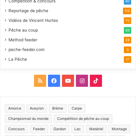
Compétition & concours
80
Reportage de pêche
114
Vidéos de Vincent Hurtes
70
Pêche au coup
66
Method feeder
28
peche-feeder.com
9
La Pêche
17
R
F
Y
I
T
S
a
o
n
i
S
c
u
s
k
Amorce
Aveyron
Brème
Carpe
e
T
t
T
Championnat du monde
Compétition de pêche au coup
b
u
a
o
Concours
Feeder
Gardon
Lac
Matériel
Montage