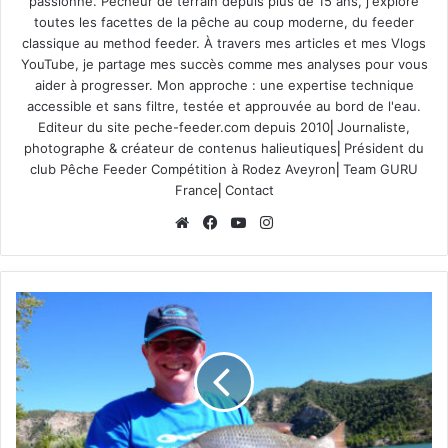
passionné. Pêcheur de terrain depuis plus de 15 ans, j'explore
toutes les facettes de la pêche au coup moderne, du feeder
classique au method feeder. À travers mes articles et mes Vlogs
YouTube, je partage mes succès comme mes analyses pour vous
aider à progresser. Mon approche : une expertise technique
accessible et sans filtre, testée et approuvée au bord de l'eau.
Editeur du site
peche-feeder.com
depuis 2010⎢Journaliste,
photographe & créateur de contenus halieutiques⎢Président du
club Pêche Feeder Compétition à Rodez Aveyron⎢Team GURU
France⎢
Contact
We
Fa
Yo
Ins
bsi
ce
uT
tag
te
bo
ub
ra
ok
e
m
L
e
s
G
a
r
d