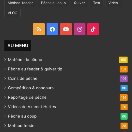
Méthod-feeder
Pêche au coup
Quiver
Test
Vidéo
VLOG
RSS
Facebook
YouTube
Instagram
TikTok
AU MENU
Matériel de pêche
155
Pêche au feeder & quiver tip
161
Coins de pêche
101
Compétition & concours
80
Reportage de pêche
114
Vidéos de Vincent Hurtes
70
Pêche au coup
66
Method feeder
28