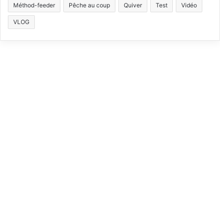
Méthod-feeder
Pêche au coup
Quiver
Test
Vidéo
o
b
g
k
VLOG
o
e
r
k
a
m