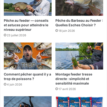
o
u
v
e
Pêche au feeder — conseils
Pêche du Barbeau au Feeder :
a
et astuces pour atteindre le
Quelles Esches Choisir ?
u
niveau supérieur
18 juin 2026
t
23 juillet 2026
é
s
f
e
e
d
e
Comment pêcher quand il y a
Montage feeder tresse
r
trop de poissons ?
directe : simplicité et
sensibilité maximale
4 juin 2026
17 avril 2026