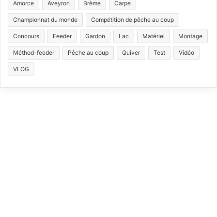
Amorce
Aveyron
Brème
Carpe
e
T
t
T
Championnat du monde
Compétition de pêche au coup
b
u
a
o
Concours
Feeder
Gardon
Lac
Matériel
Montage
Méthod-feeder
Pêche au coup
Quiver
Test
Vidéo
o
b
g
k
VLOG
o
e
r
k
a
m