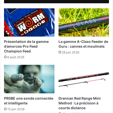
w
n
i
n
g
B
l
a
Présentation de la gamme
La gamme A-Class Feeder de
c
d’amorces Pro Feed
Guru : cannes et moulinets
k
Champion Feed
28 juin 2026
V
6 août 2026
i
p
e
r
M
K
1
PR0BE une sonde connectée
Drennan Red Range Mini
4
et intelligente
Method : La précision à
S
courte distance
15 juin 2026