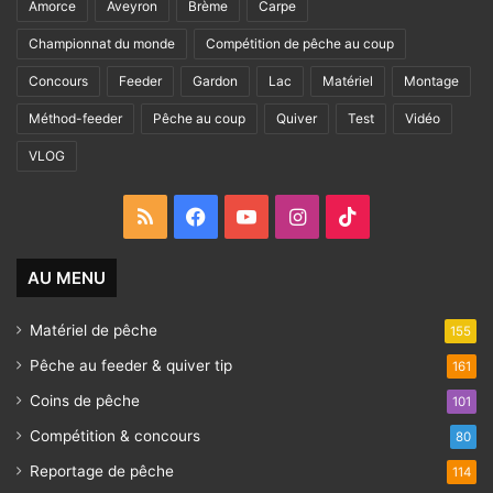
Amorce
Aveyron
Brème
Carpe
Championnat du monde
Compétition de pêche au coup
Concours
Feeder
Gardon
Lac
Matériel
Montage
Méthod-feeder
Pêche au coup
Quiver
Test
Vidéo
VLOG
RSS
Facebook
YouTube
Instagram
TikTok
AU MENU
Matériel de pêche
155
Pêche au feeder & quiver tip
161
Coins de pêche
101
Compétition & concours
80
Reportage de pêche
114