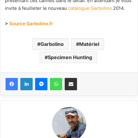
présentant ces cannes dans le détail. En attendant je vous
invite à feuilleter le nouveau
catalogue
Garbolino
2014.
>
Source Garbolino.fr
Garbolino
Matériel
Specimen Hunting
Messenger
WhatsApp
Partager via email