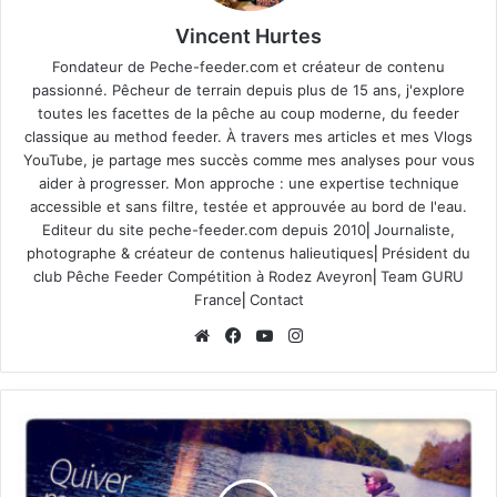
Vincent Hurtes
Fondateur de Peche-feeder.com et créateur de contenu
passionné. Pêcheur de terrain depuis plus de 15 ans, j'explore
toutes les facettes de la pêche au coup moderne, du feeder
classique au method feeder. À travers mes articles et mes Vlogs
YouTube, je partage mes succès comme mes analyses pour vous
aider à progresser. Mon approche : une expertise technique
accessible et sans filtre, testée et approuvée au bord de l'eau.
Editeur du site
peche-feeder.com
depuis 2010⎢Journaliste,
photographe & créateur de contenus halieutiques⎢Président du
club Pêche Feeder Compétition à Rodez Aveyron⎢Team GURU
France⎢
Contact
We
Fa
Yo
Ins
bsi
ce
uT
tag
te
bo
ub
ra
ok
e
m
L
a
p
ê