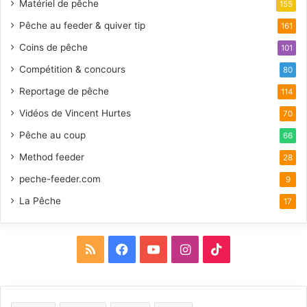
Matériel de pêche
155
Pêche au feeder & quiver tip
161
Coins de pêche
101
Compétition & concours
80
Reportage de pêche
114
Vidéos de Vincent Hurtes
70
Pêche au coup
66
Method feeder
28
peche-feeder.com
9
La Pêche
17
R
F
Y
I
T
S
a
o
n
i
S
c
u
s
k