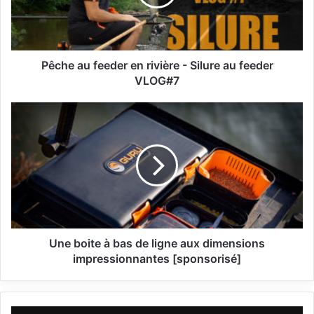
a
u
f
e
e
Pêche au feeder en rivière - Silure au feeder
d
VLOG#7
e
r
U
e
n
n
e
r
b
i
o
v
i
i
t
è
e
r
à
e
b
Une boite à bas de ligne aux dimensions
-
a
impressionnantes [sponsorisé]
S
s
i
d
l
e