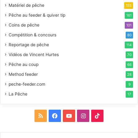
Matériel de pêche
155
Pêche au feeder & quiver tip
161
Coins de pêche
101
Compétition & concours
80
Reportage de pêche
114
Vidéos de Vincent Hurtes
70
Pêche au coup
66
Method feeder
28
peche-feeder.com
9
La Pêche
17
R
F
Y
I
T
S
a
o
n
i