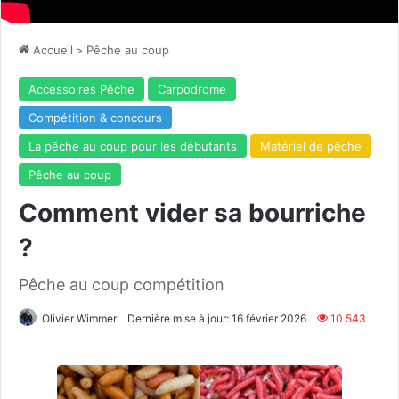
Accueil
>
Pêche au coup
Accessoires Pêche
Carpodrome
Compétition & concours
La pêche au coup pour les débutants
Matériel de pêche
Pêche au coup
Comment vider sa bourriche
?
Pêche au coup compétition
Olivier Wimmer
Dernière mise à jour: 16 février 2026
10 543