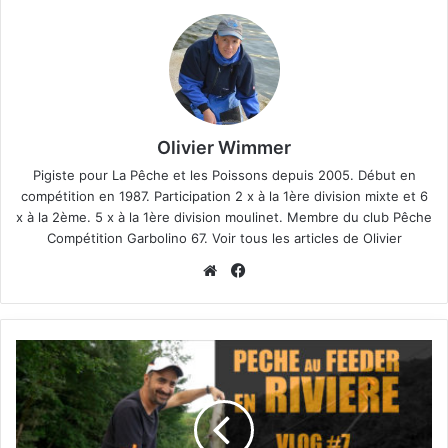
Olivier Wimmer
Pigiste pour
La Pêche et les Poissons
depuis 2005. Début en
compétition en 1987. Participation 2 x à la 1ère division mixte et 6
x à la 2ème. 5 x à la 1ère division moulinet. Membre du club Pêche
Compétition Garbolino 67.
Voir tous les articles de Olivier
We
Fa
bsi
ce
te
bo
ok
P
ê
c
h
e