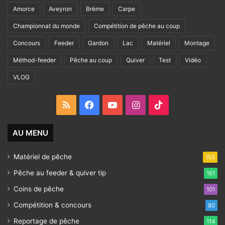
Amorce
Aveyron
Brème
Carpe
Championnat du monde
Compétition de pêche au coup
Concours
Feeder
Gardon
Lac
Matériel
Montage
Méthod-feeder
Pêche au coup
Quiver
Test
Vidéo
VLOG
RSS
Facebook
YouTube
Instagram
TikTok
AU MENU
Matériel de pêche
155
Pêche au feeder & quiver tip
161
Coins de pêche
101
Compétition & concours
80
Reportage de pêche
114