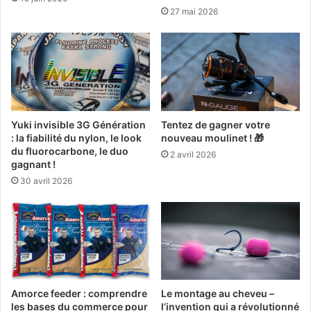
e
27 mai 2026
s
s
i
o
n
n
a
Yuki invisible 3G Génération
Tentez de gagner votre
n
: la fiabilité du nylon, le look
nouveau moulinet ! 🎁
t
du fluorocarbone, le duo
2 avril 2026
e
gagnant !
s
30 avril 2026
[
s
p
o
n
s
o
r
Amorce feeder : comprendre
Le montage au cheveu –
i
les bases du commerce pour
l’invention qui a révolutionné