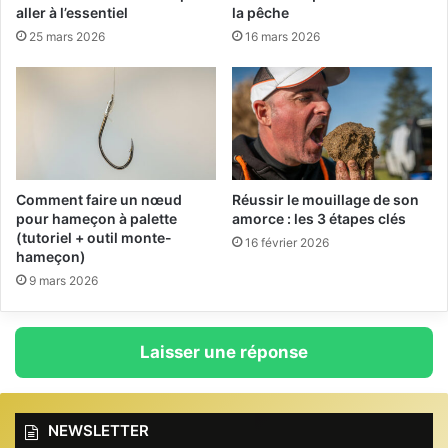
s
aller à l’essentiel
la pêche
é
25 mars 2026
16 mars 2026
]
Comment faire un nœud
Réussir le mouillage de son
pour hameçon à palette
amorce : les 3 étapes clés
(tutoriel + outil monte-
16 février 2026
hameçon)
9 mars 2026
Laisser une réponse
NEWSLETTER