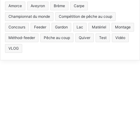
S
c
u
s
k
Amorce
Aveyron
Brème
Carpe
e
T
t
T
Championnat du monde
Compétition de pêche au coup
b
u
a
o
Concours
Feeder
Gardon
Lac
Matériel
Montage
Méthod-feeder
Pêche au coup
Quiver
Test
Vidéo
o
b
g
k
VLOG
o
e
r
k
a
m