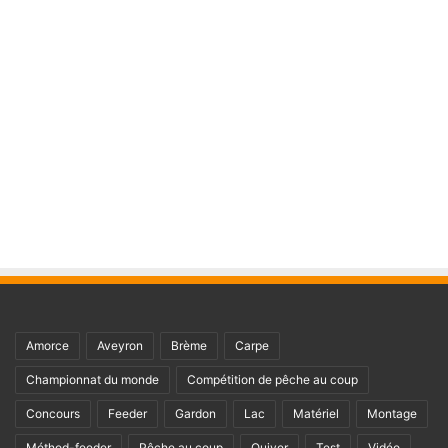
Amorce
Aveyron
Brème
Carpe
Championnat du monde
Compétition de pêche au coup
Concours
Feeder
Gardon
Lac
Matériel
Montage
Méthod-feeder
Pêche au coup
Quiver
Test
Vidéo