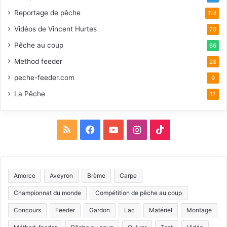
Reportage de pêche
114
Vidéos de Vincent Hurtes
70
Pêche au coup
66
Method feeder
28
peche-feeder.com
9
La Pêche
17
R
F
Y
I
T
S
a
o
n
i
S
c
u
s
k
Amorce
Aveyron
Brème
Carpe
e
T
t
T
Championnat du monde
Compétition de pêche au coup
b
u
a
o
Concours
Feeder
Gardon
Lac
Matériel
Montage