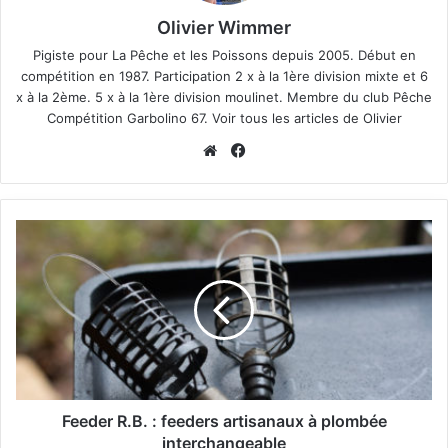
Olivier Wimmer
Pigiste pour
La Pêche et les Poissons
depuis 2005. Début en
compétition en 1987. Participation 2 x à la 1ère division mixte et 6
x à la 2ème. 5 x à la 1ère division moulinet. Membre du club Pêche
Compétition Garbolino 67.
Voir tous les articles de Olivier
We
Fa
bsi
ce
te
bo
ok
F
e
e
d
e
r
R
.
B
.
Feeder R.B. : feeders artisanaux à plombée
:
interchangeable