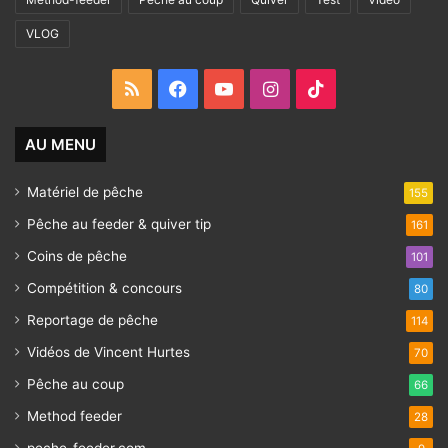
VLOG
RSS
Facebook
YouTube
Instagram
TikTok
AU MENU
Matériel de pêche
155
Pêche au feeder & quiver tip
161
Coins de pêche
101
Compétition & concours
80
Reportage de pêche
114
Vidéos de Vincent Hurtes
70
Pêche au coup
66
Method feeder
28