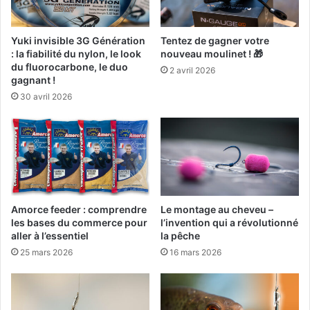
ê
c
h
Yuki invisible 3G Génération
Tentez de gagner votre
e
: la fiabilité du nylon, le look
nouveau moulinet ! 🎁
[
du fluorocarbone, le duo
2 avril 2026
s
gagnant !
p
30 avril 2026
o
n
s
o
r
i
s
é
Amorce feeder : comprendre
Le montage au cheveu –
]
les bases du commerce pour
l’invention qui a révolutionné
aller à l’essentiel
la pêche
25 mars 2026
16 mars 2026