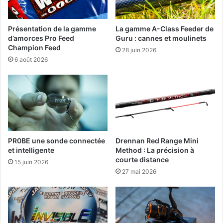
m
b
b
o
é
n
Présentation de la gamme
La gamme A-Class Feeder de
e
e
d’amorces Pro Feed
Guru : cannes et moulinets
i
T
Champion Feed
28 juin 2026
n
e
6 août 2026
t
a
e
m
r
E
c
l
h
i
a
t
n
e
g
d
PR0BE une sonde connectée
Drennan Red Range Mini
e
et intelligente
Method : La précision à
e
courte distance
a
M
15 juin 2026
b
a
27 mai 2026
l
g
e
i
c
P