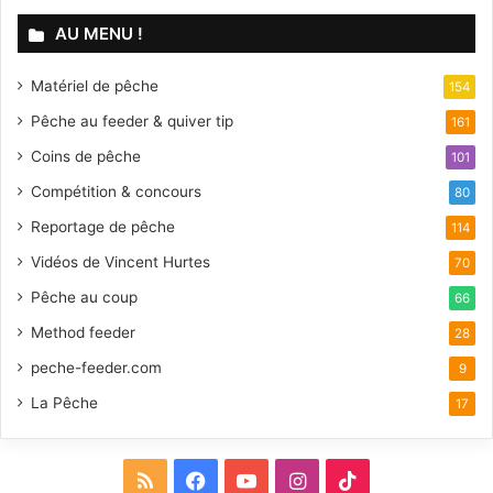
AU MENU !
Matériel de pêche
154
Pêche au feeder & quiver tip
161
Coins de pêche
101
Compétition & concours
80
Reportage de pêche
114
Vidéos de Vincent Hurtes
70
Pêche au coup
66
Method feeder
28
peche-feeder.com
9
La Pêche
17
R
F
Y
I
T