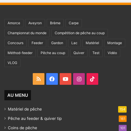
Amorce
Aveyron
Brème
Carpe
Championnat du monde
Compétition de pêche au coup
Concours
Feeder
Gardon
Lac
Matériel
Montage
Méthod-feeder
Pêche au coup
Quiver
Test
Vidéo
VLOG
RSS
Facebook
YouTube
Instagram
TikTok
AU MENU
Matériel de pêche
154
Pêche au feeder & quiver tip
161
Coins de pêche
101