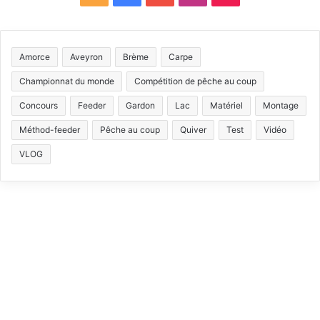
S
a
o
n
i
S
c
u
s
k
Amorce
Aveyron
Brème
Carpe
e
T
t
T
Championnat du monde
Compétition de pêche au coup
b
u
a
o
Concours
Feeder
Gardon
Lac
Matériel
Montage
Méthod-feeder
Pêche au coup
Quiver
Test
Vidéo
o
b
g
k
VLOG
o
e
r
k
a
m