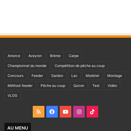
Amorce
Aveyron
Brème
Carpe
Championnat du monde
Compétition de pêche au coup
Concours
Feeder
Gardon
Lac
Matériel
Montage
Méthod-feeder
Pêche au coup
Quiver
Test
Vidéo
VLOG
RSS
Facebook
YouTube
Instagram
TikTok
AU MENU