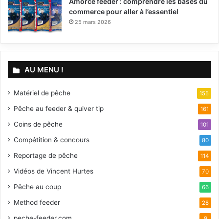
Amorce feeder : comprendre les bases du
commerce pour aller à l’essentiel
25 mars 2026
AU MENU !
Matériel de pêche
155
Pêche au feeder & quiver tip
161
Coins de pêche
101
Compétition & concours
80
Reportage de pêche
114
Vidéos de Vincent Hurtes
70
Pêche au coup
66
Method feeder
28
peche-feeder.com
9