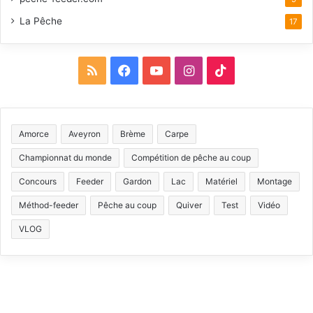
La Pêche
17
R
F
Y
I
T
S
a
o
n
i
S
c
u
s
k
Amorce
Aveyron
Brème
Carpe
e
T
t
T
Championnat du monde
Compétition de pêche au coup
b
u
a
o
Concours
Feeder
Gardon
Lac
Matériel
Montage
Méthod-feeder
Pêche au coup
Quiver
Test
Vidéo
o
b
g
k
VLOG
o
e
r
k
a
m