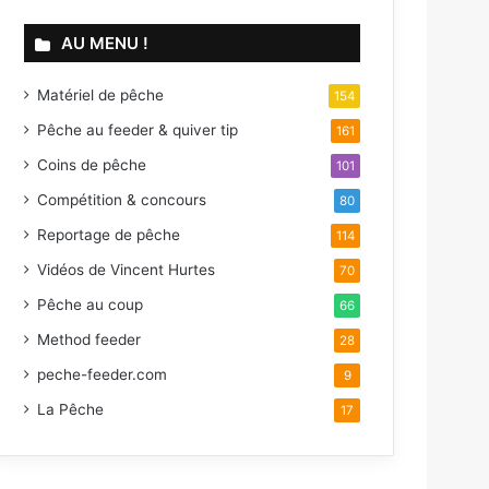
AU MENU !
Matériel de pêche
154
Pêche au feeder & quiver tip
161
Coins de pêche
101
Compétition & concours
80
Reportage de pêche
114
Vidéos de Vincent Hurtes
70
Pêche au coup
66
Method feeder
28
peche-feeder.com
9
La Pêche
17