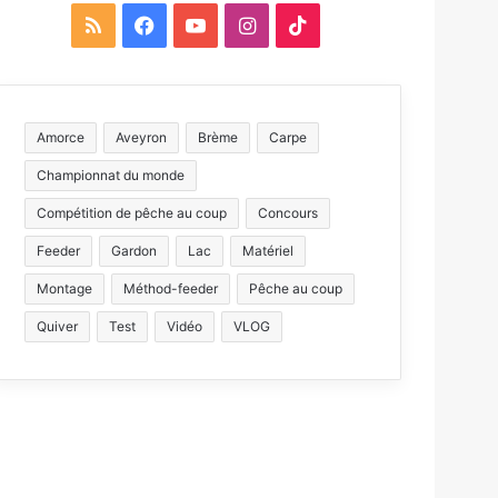
R
F
Y
I
T
S
a
o
n
i
S
c
u
s
k
Amorce
Aveyron
Brème
Carpe
e
T
t
T
Championnat du monde
b
u
a
o
Compétition de pêche au coup
Concours
o
b
g
k
Feeder
Gardon
Lac
Matériel
Montage
Méthod-feeder
o
e
Pêche au coup
r
Quiver
Test
Vidéo
VLOG
k
a
m