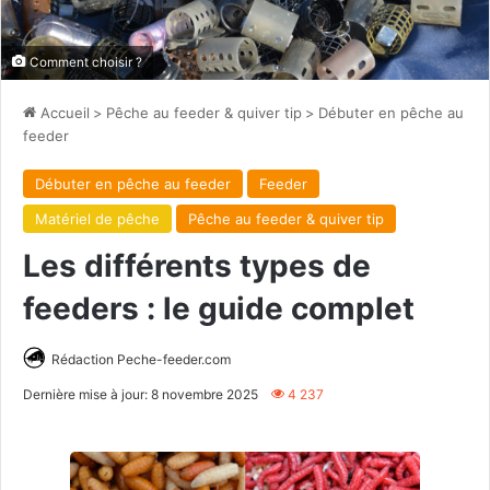
Comment choisir ?
Accueil
>
Pêche au feeder & quiver tip
>
Débuter en pêche au
feeder
Débuter en pêche au feeder
Feeder
Matériel de pêche
Pêche au feeder & quiver tip
Les différents types de
feeders : le guide complet
Rédaction Peche-feeder.com
Dernière mise à jour: 8 novembre 2025
4 237