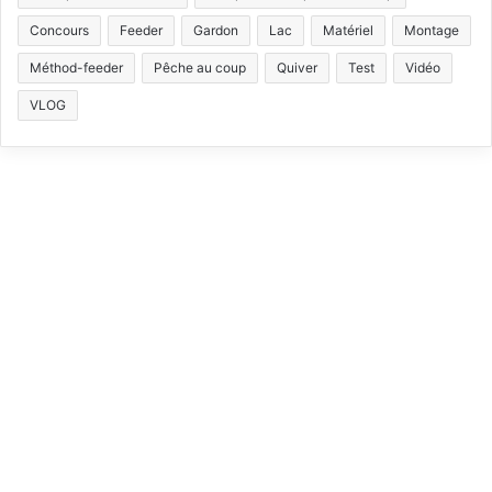
b
u
a
o
Concours
Feeder
Gardon
Lac
Matériel
Montage
Méthod-feeder
Pêche au coup
Quiver
Test
Vidéo
o
b
g
k
VLOG
o
e
r
k
a
m