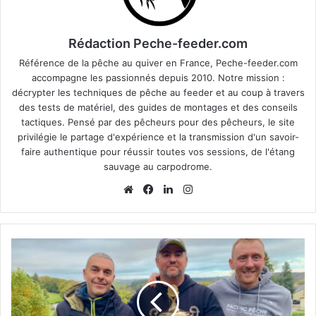
Rédaction Peche-feeder.com
Référence de la pêche au quiver en France, Peche-feeder.com
accompagne les passionnés depuis 2010. Notre mission :
décrypter les techniques de pêche au feeder et au coup à travers
des tests de matériel, des guides de montages et des conseils
tactiques. Pensé par des pêcheurs pour des pêcheurs, le site
privilégie le partage d'expérience et la transmission d'un savoir-
faire authentique pour réussir toutes vos sessions, de l'étang
sauvage au carpodrome.
We
Fa
Lin
Ins
bsi
ce
ke
tag
te
bo
din
ra
ok
m
S
u
c
c
è