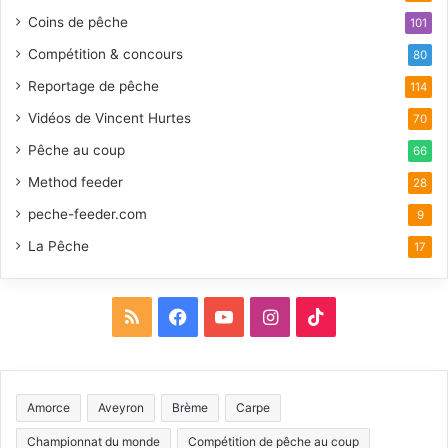
Coins de pêche
101
Compétition & concours
80
Reportage de pêche
114
Vidéos de Vincent Hurtes
70
Pêche au coup
66
Method feeder
28
peche-feeder.com
9
La Pêche
17
R
F
Y
I
T
S
a
o
n
i
S
c
u
s
k
Amorce
Aveyron
Brème
Carpe
e
T
t
T
Championnat du monde
Compétition de pêche au coup