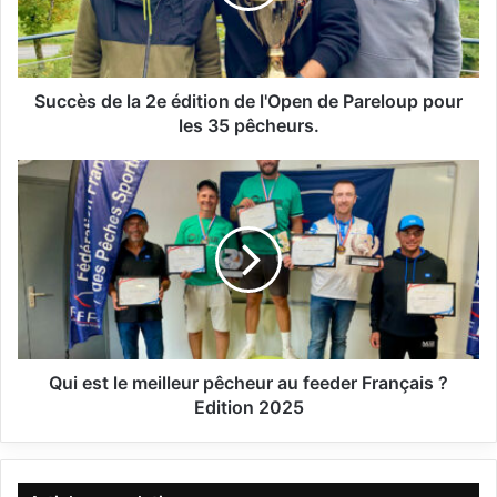
s
d
e
l
a
Succès de la 2e édition de l'Open de Pareloup pour
2
les 35 pêcheurs.
e
é
Q
d
u
i
i
t
e
i
s
o
t
n
l
d
e
e
m
l
e
Qui est le meilleur pêcheur au feeder Français ?
'
i
Edition 2025
O
l
p
l
e
e
n
u