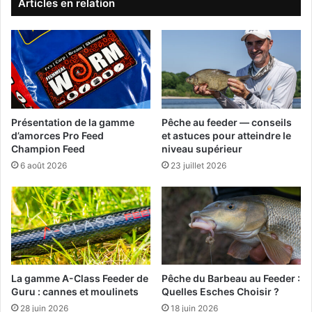
Articles en relation
d
r
e
p
P
ê
a
c
r
h
e
e
l
u
o
r
Présentation de la gamme
Pêche au feeder — conseils
u
a
d’amorces Pro Feed
et astuces pour atteindre le
p
u
Champion Feed
niveau supérieur
p
f
6 août 2026
23 juillet 2026
o
e
u
e
r
d
l
e
e
r
s
F
3
r
5
a
La gamme A-Class Feeder de
Pêche du Barbeau au Feeder :
p
Guru : cannes et moulinets
Quelles Esches Choisir ?
n
ê
ç
28 juin 2026
18 juin 2026