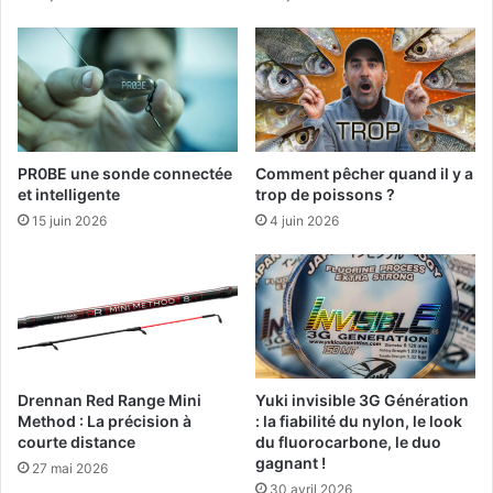
c
a
h
i
e
s
u
?
r
E
s
d
.
i
PR0BE une sonde connectée
Comment pêcher quand il y a
t
et intelligente
trop de poissons ?
i
15 juin 2026
4 juin 2026
o
n
2
0
2
5
Drennan Red Range Mini
Yuki invisible 3G Génération
Method : La précision à
: la fiabilité du nylon, le look
courte distance
du fluorocarbone, le duo
gagnant !
27 mai 2026
30 avril 2026