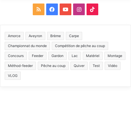
R
F
Y
I
T
S
a
o
n
i
S
c
u
s
k
Amorce
Aveyron
Brème
Carpe
e
T
t
T
Championnat du monde
Compétition de pêche au coup
b
u
a
o
Concours
Feeder
Gardon
Lac
Matériel
Montage
Méthod-feeder
Pêche au coup
Quiver
Test
Vidéo
o
b
g
k
VLOG
o
e
r
k
a
m