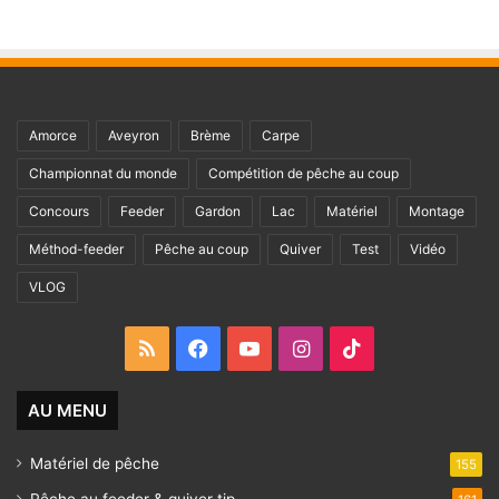
Amorce
Aveyron
Brème
Carpe
Championnat du monde
Compétition de pêche au coup
Concours
Feeder
Gardon
Lac
Matériel
Montage
Méthod-feeder
Pêche au coup
Quiver
Test
Vidéo
VLOG
RSS
Facebook
YouTube
Instagram
TikTok
AU MENU
Matériel de pêche
155