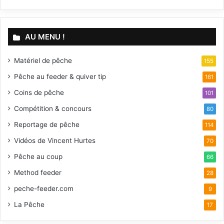
AU MENU !
Matériel de pêche
155
Pêche au feeder & quiver tip
161
Coins de pêche
101
Compétition & concours
80
Reportage de pêche
114
Vidéos de Vincent Hurtes
70
Pêche au coup
66
Method feeder
28
peche-feeder.com
9
La Pêche
17