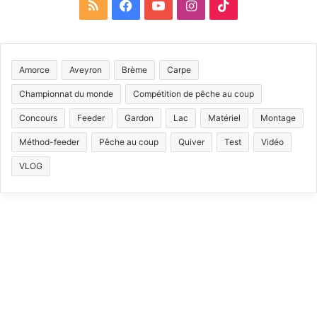
R
F
Y
I
T
S
a
o
n
i
S
c
u
s
k
Amorce
Aveyron
Brème
Carpe
e
T
t
T
Championnat du monde
Compétition de pêche au coup
b
u
a
o
Concours
Feeder
Gardon
Lac
Matériel
Montage
Méthod-feeder
Pêche au coup
Quiver
Test
Vidéo
o
b
g
k
VLOG
o
e
r
k
a
m