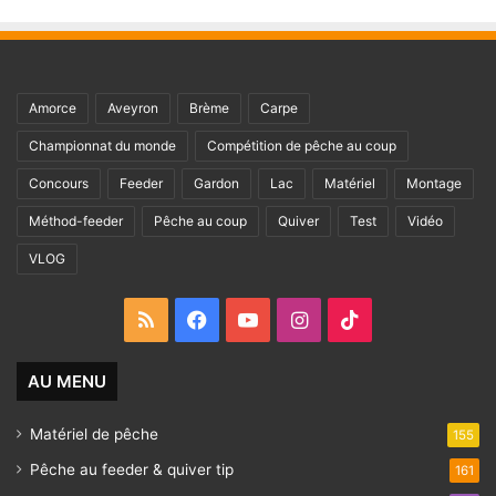
Amorce
Aveyron
Brème
Carpe
Championnat du monde
Compétition de pêche au coup
Concours
Feeder
Gardon
Lac
Matériel
Montage
Méthod-feeder
Pêche au coup
Quiver
Test
Vidéo
VLOG
RSS
Facebook
YouTube
Instagram
TikTok
AU MENU
Matériel de pêche
155
Pêche au feeder & quiver tip
161