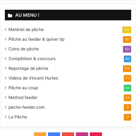
AU MENU !
Matériel de pêche
155
Pêche au feeder & quiver tip
161
Coins de pêche
101
Compétition & concours
80
Reportage de pêche
114
Vidéos de Vincent Hurtes
70
Pêche au coup
66
Method feeder
28
peche-feeder.com
9
La Pêche
17