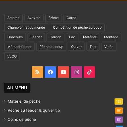
Amorce
Aveyron
Brème
Carpe
Championnat du monde
Compétition de pêche au coup
Concours
Feeder
Gardon
Lac
Matériel
Montage
Méthod-feeder
Pêche au coup
Quiver
Test
Vidéo
VLOG
RSS
Facebook
YouTube
Instagram
TikTok
AU MENU
Matériel de pêche
155
Pêche au feeder & quiver tip
161
Coins de pêche
101