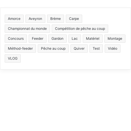
S
a
o
n
i
S
c
u
s
k
Amorce
Aveyron
Brème
Carpe
e
T
t
T
Championnat du monde
Compétition de pêche au coup
b
u
a
o
Concours
Feeder
Gardon
Lac
Matériel
Montage
Méthod-feeder
Pêche au coup
Quiver
Test
Vidéo
o
b
g
k
VLOG
o
e
r
k
a
m