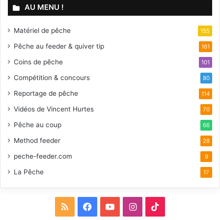
AU MENU !
Matériel de pêche
155
Pêche au feeder & quiver tip
161
Coins de pêche
101
Compétition & concours
80
Reportage de pêche
114
Vidéos de Vincent Hurtes
70
Pêche au coup
66
Method feeder
28
peche-feeder.com
9
La Pêche
17
R
F
Y
I
T